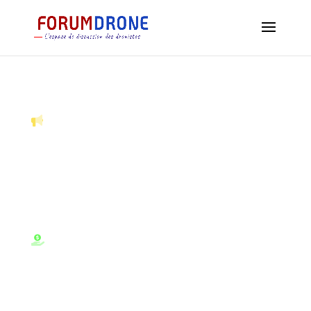
GOMINING MINER DANS 5 MINUTES !
Achetez votre premier mineur NFT à partir
de 23,99 $ et gagnez vos premiers Bitcoins
dès demain
Découvrez Gomining, la meilleure
plateforme de cloud mining du moment,
votre premier mineur boosté de 5% avec
Cryptodigger !