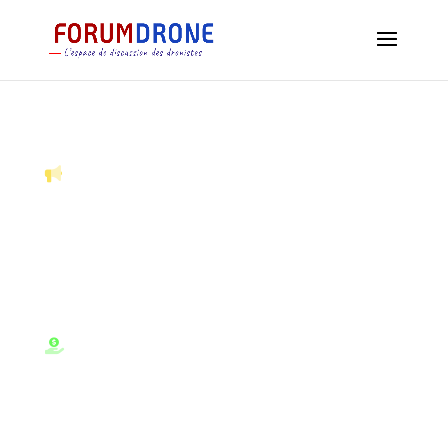
GOMINING MINER DANS 5 MINUTES !
Achetez votre premier mineur NFT à partir
de 23,99 $ et gagnez vos premiers Bitcoins
dès demain
Découvrez Gomining, la meilleure
plateforme de cloud mining du moment,
votre premier mineur boosté de 5% avec
Cryptodigger !